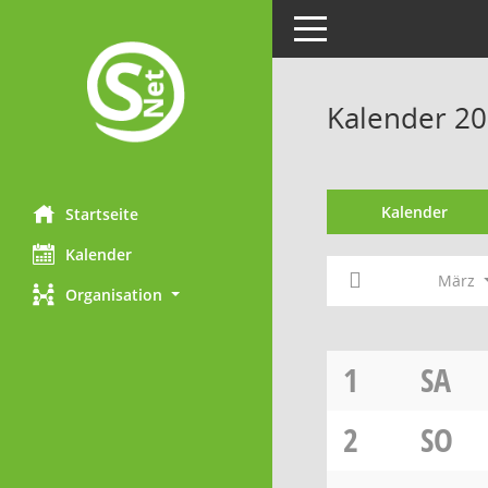
Toggle navigation
Kalender 2
Kalender
Startseite
Kalender
März
Organisation
1
SA
2
SO