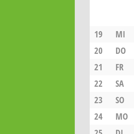
19
MI
20
DO
21
FR
22
SA
23
SO
24
MO
25
DI