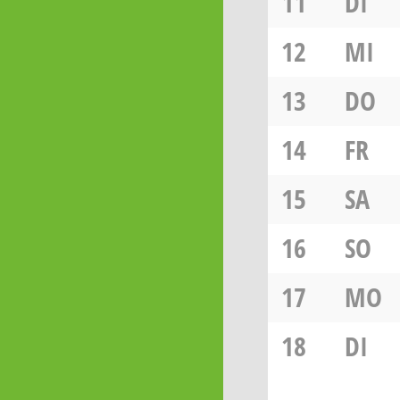
11
DI
12
MI
13
DO
14
FR
15
SA
16
SO
17
MO
18
DI