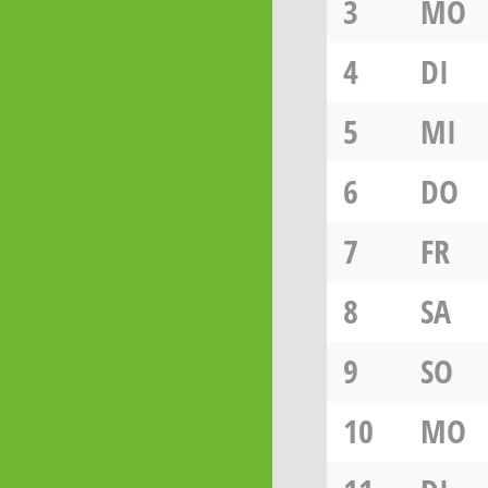
3
MO
4
DI
5
MI
6
DO
7
FR
8
SA
9
SO
10
MO