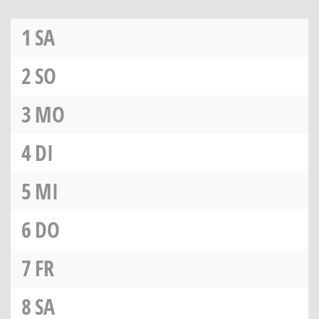
1
SA
2
SO
3
MO
4
DI
5
MI
6
DO
7
FR
8
SA