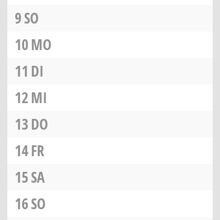
9
SO
10
MO
11
DI
12
MI
13
DO
14
FR
15
SA
16
SO