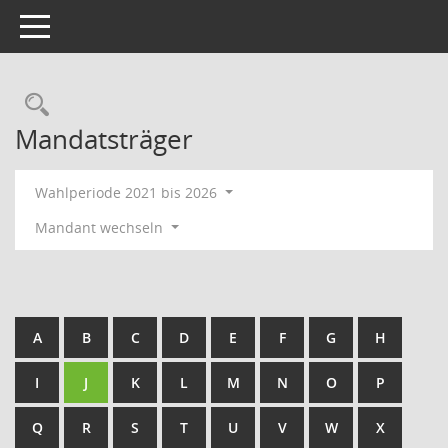
Toggle navigation
Rechercheauswahl
Mandatsträger
Wahlperiode 2021 bis 2026
Mandant wechseln
A
B
C
D
E
F
G
H
I
J
K
L
M
N
O
P
Q
R
S
T
U
V
W
X