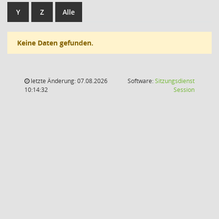
Y
Z
Alle
Keine Daten gefunden.
letzte Änderung: 07.08.2026
Software:
Sitzungsdienst
(Wird in
10:14:32
Session