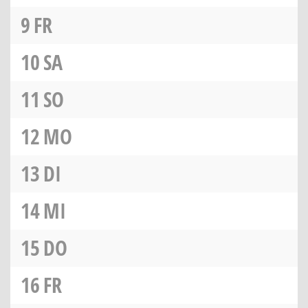
9
FR
10
SA
11
SO
12
MO
13
DI
14
MI
15
DO
16
FR