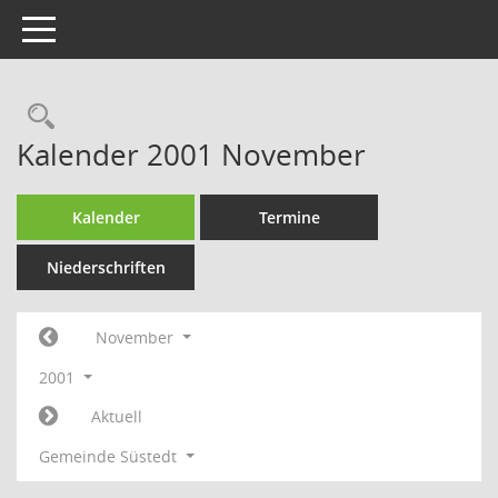
Toggle navigation
Rechercheauswahl
Kalender 2001 November
Kalender
Termine
Niederschriften
November
2001
Aktuell
Gemeinde Süstedt