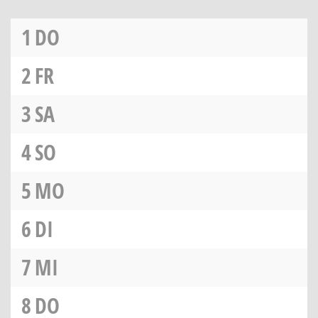
1
DO
2
FR
3
SA
4
SO
5
MO
6
DI
7
MI
8
DO