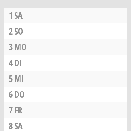
1
SA
2
SO
3
MO
4
DI
5
MI
6
DO
7
FR
8
SA