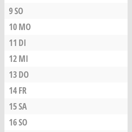
9
SO
10
MO
11
DI
12
MI
13
DO
14
FR
15
SA
16
SO