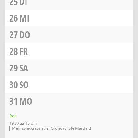
25
DI
26
MI
27
DO
28
FR
29
SA
30
SO
31
MO
Rat
19:30-22:15 Uhr
Mehrzweckraum der Grundschule Martfeld