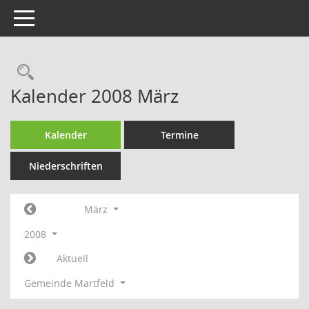
Toggle navigation
Rechercheauswahl
Kalender 2008 März
Kalender
Termine
Niederschriften
März
2008
Aktuell
Gemeinde Martfeld