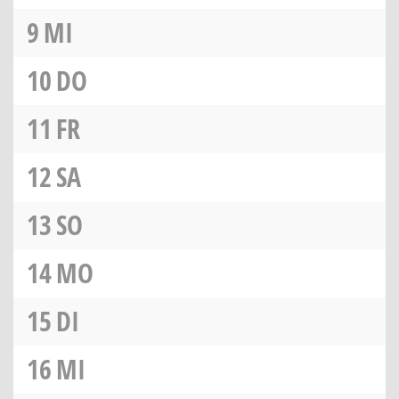
9
MI
10
DO
11
FR
12
SA
13
SO
14
MO
15
DI
16
MI