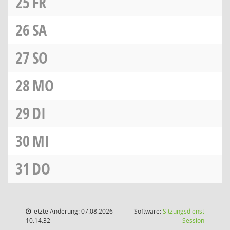
25
FR
26
SA
27
SO
28
MO
29
DI
30
MI
31
DO
letzte Änderung: 07.08.2026
Software:
Sitzungsdienst
(Wird in
10:14:32
Session