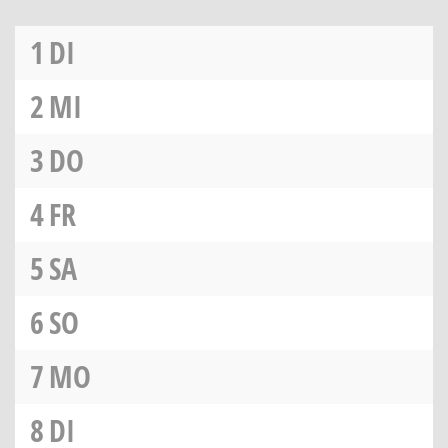
1
DI
2
MI
3
DO
4
FR
5
SA
6
SO
7
MO
8
DI