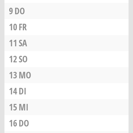
9
DO
10
FR
11
SA
12
SO
13
MO
14
DI
15
MI
16
DO