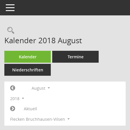
Toggle navigation
Rechercheauswahl
Kalender 2018 August
Kalender
Termine
Niederschriften
August
2018
Aktuell
Flecken Bruchhausen-Vilsen