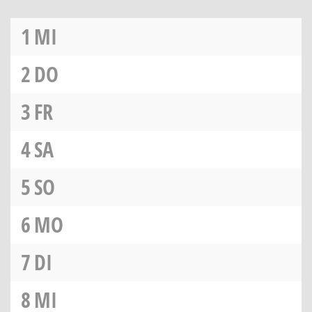
1
MI
2
DO
3
FR
4
SA
5
SO
6
MO
7
DI
8
MI