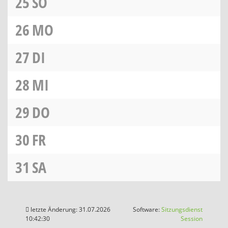
25
SO
26
MO
27
DI
28
MI
29
DO
30
FR
31
SA
letzte Änderung: 31.07.2026
Software:
Sitzungsdienst
(Wird in
10:42:30
Session