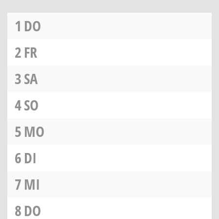
1
DO
2
FR
3
SA
4
SO
5
MO
6
DI
7
MI
8
DO