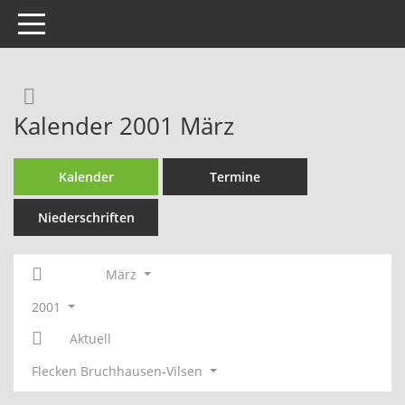
Toggle navigation
Rechercheauswahl
Kalender 2001 März
Kalender
Termine
Niederschriften
März
2001
Aktuell
Flecken Bruchhausen-Vilsen