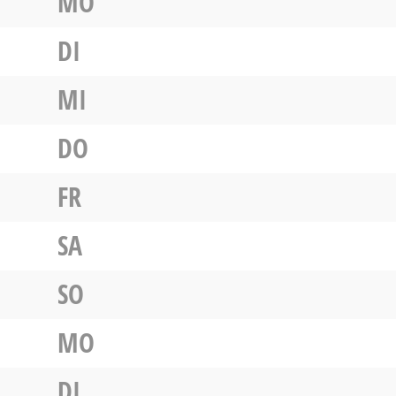
MO
DI
MI
DO
FR
SA
SO
MO
DI