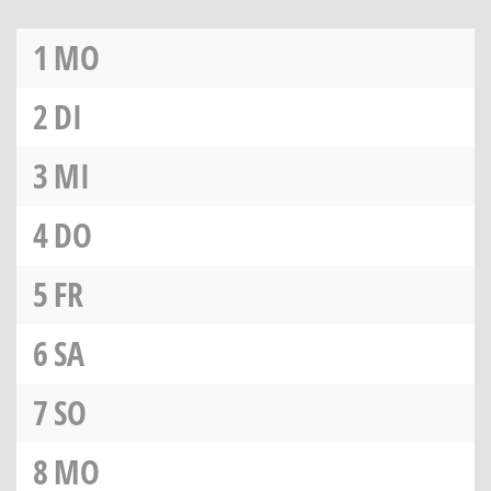
1
MO
2
DI
3
MI
4
DO
5
FR
6
SA
7
SO
8
MO