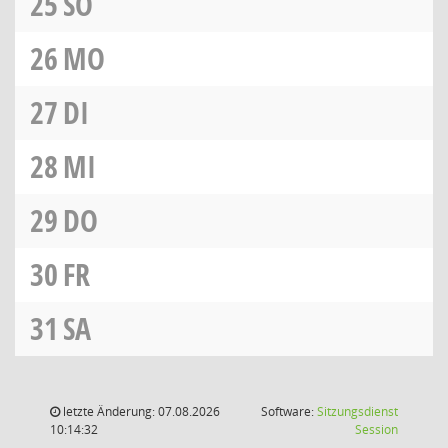
25
SO
26
MO
27
DI
28
MI
29
DO
30
FR
31
SA
letzte Änderung: 07.08.2026
Software:
Sitzungsdienst
(Wird in
10:14:32
Session