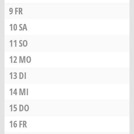
9
FR
10
SA
11
SO
12
MO
13
DI
14
MI
15
DO
16
FR