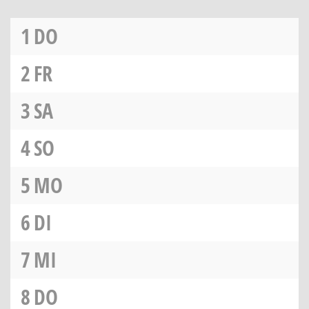
1
DO
2
FR
3
SA
4
SO
5
MO
6
DI
7
MI
8
DO