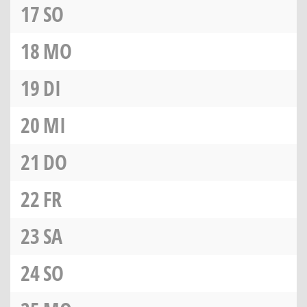
17
SO
18
MO
19
DI
20
MI
21
DO
22
FR
23
SA
24
SO