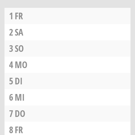
1
FR
2
SA
3
SO
4
MO
5
DI
6
MI
7
DO
8
FR