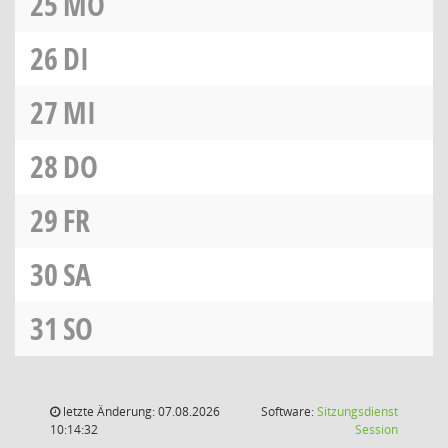
25
MO
26
DI
27
MI
28
DO
29
FR
30
SA
31
SO
letzte Änderung: 07.08.2026
Software:
Sitzungsdienst
(Wird in
10:14:32
Session