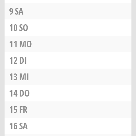
9
SA
10
SO
11
MO
12
DI
13
MI
14
DO
15
FR
16
SA