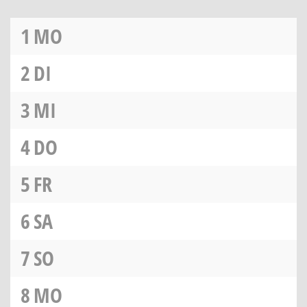
1
MO
2
DI
3
MI
4
DO
5
FR
6
SA
7
SO
8
MO