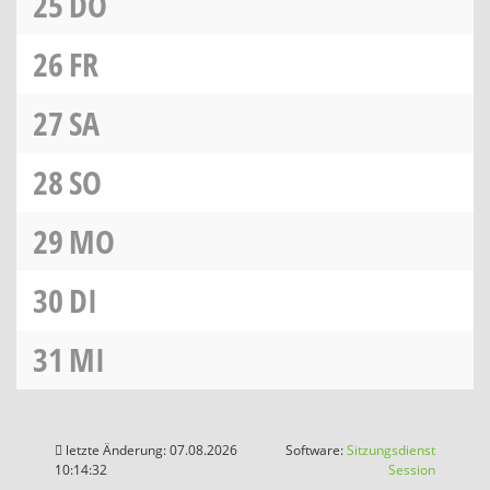
25
DO
26
FR
27
SA
28
SO
29
MO
30
DI
31
MI
letzte Änderung: 07.08.2026
Software:
Sitzungsdienst
(Wird in
10:14:32
Session